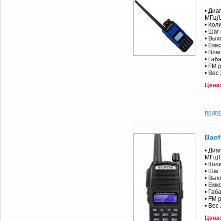
• Диа
МГц(
• Кол
• Шаг
• Вых
• Емк
• Вла
• Габ
• FM 
• Вес
Цена
подр
Baof
• Диа
МГц(
• Кол
• Шаг 
• Вых
• Емк
• Габ
• FM 
• Вес
Цена