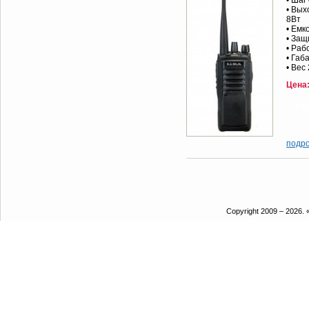
• Шаг
• Вых
8Вт
• Емк
• Защ
• Раб
• Габ
• Вес
Цена
подр
Copyright 2009 – 2026