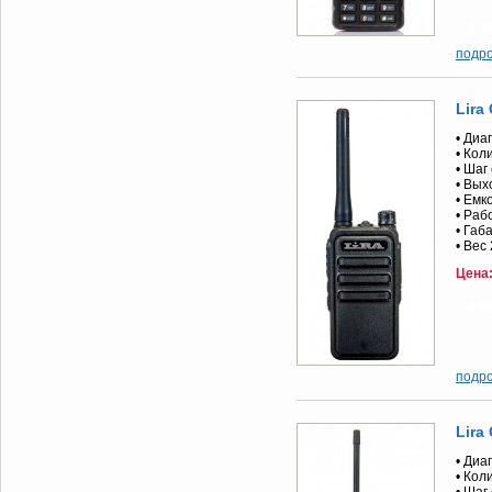
подр
Lira
• Диа
• Кол
• Шаг
• Вых
• Емк
• Раб
• Габ
• Вес
Цена
подр
Lira
• Диа
• Кол