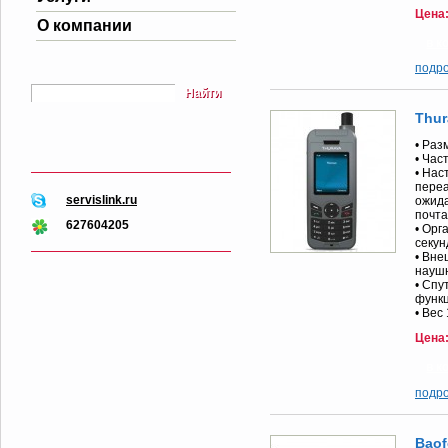
Цена
О компании
подр
Найти
Thur
• Раз
• Час
• Нас
переа
servislink.ru
ожида
почта
627604205
• Орг
секун
• Вне
наушн
• Спу
функц
• Вес
Цена
подр
Baof