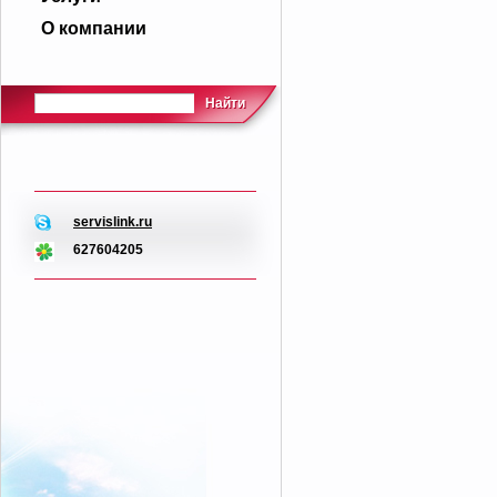
О компании
Найти
servislink.ru
627604205