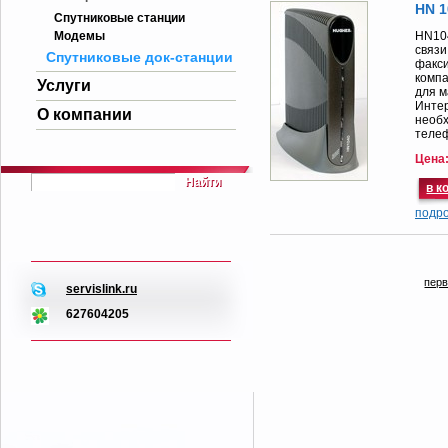
HN 1
Спутниковые станции
Модемы
HN104
связи
Спутниковые док-станции
факси
компа
Услуги
для м
Интер
О компании
необх
телеф
Цена
Найти
подр
пер
servislink.ru
627604205