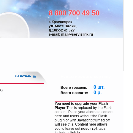
8 800 700 49 50
г. Красноярск
ул. Мате Залки ,
д.10г,офис 327
e-mail:
mail@servislink.ru
Редактировать корзину
0
шт.
Всего товаров:
A)
0
р.
Всего к оплате:
You need to upgrade your Flash
Player
This is replaced by the Flash
content. Place your alternate content
here and users without the Flash
plugin or with Javascript turned off
will see this. Content here allows
you to leave out
noscript
tags.
Include a link to